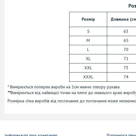
Роз
Розмір
Довжина (см
S
63
M
65
L
70
XL
71
XXL
73
XXXL
74
* Вимірюється поперек вироби на 1см нижче отвору рукава
**
Вимірюється від найвищої точки на плечі до нижнього краю вироб
Розмірна сітка виробів від постачання до постачання може незначно
Інформація про компанію
Допомога при 