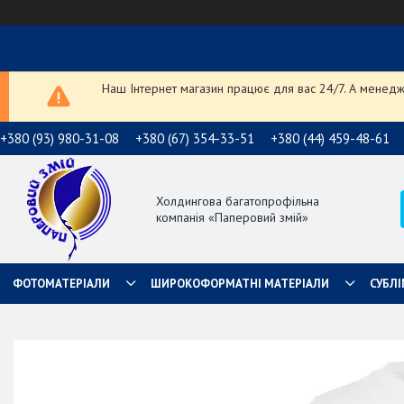
Наш Інтернет магазин працює для вас 24/7. А менедже
+380 (93) 980-31-08
+380 (67) 354-33-51
+380 (44) 459-48-61
Холдингова багатопрофільна
компанія «Паперовий змій»
ФОТОМАТЕРІАЛИ
ШИРОКОФОРМАТНІ МАТЕРІАЛИ
СУБЛІ