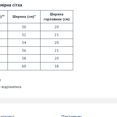
мірна сітка
Ширина
)**
Ширина (см)*
горловини (см)
50
20
52
21
54
20
56
21
58
20
60
18
у
 відрізнятися.
покупці
Партнерам