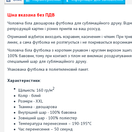
Ціна вказана без ПДВ
Чоловіча біла двошарова футболка для сублімаційного друку. Відмі
репродукцій картин і різних принтів на ваш розсуд.
Отриманий відбиток виходить яскравим, насиченим і чітким. При трив
линяє, а сама футболка не розтягується і не покривається ворсинкам
Чоловіча біла футболка з коротким рукавом і круглим вирізом зшит
100% бавовни, тому при контакті з тілом не викликає роздратування
спеціальний шар для сублімаційного друку.
Упакована футболка в поліетиленовий пакет.
Характеристики:
2
Щільність: 160 гр/м
Колір - білий
Розміри - XXL
Тканина - двошарова
Внутрішній шар - 100% бавовна
Зовнішній шар - 100% поліестер
Температура перенесення – 190-195°C
Час перенесення – 50 секунд