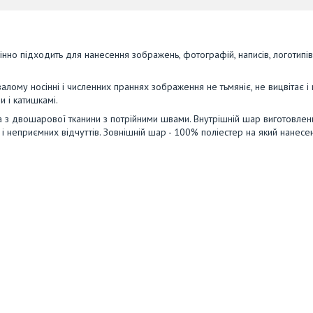
нно підходить для нанесення зображень, фотографій, написів, логотипів
алому носінні і численних праннях зображення не тьмяніє, не вицвітає і
и і катишкамі.
а з двошарової тканини з потрійними швами. Внутрішній шар виготовлен
 і неприємних відчуттів. Зовнішній шар - 100% поліестер на який нанесе