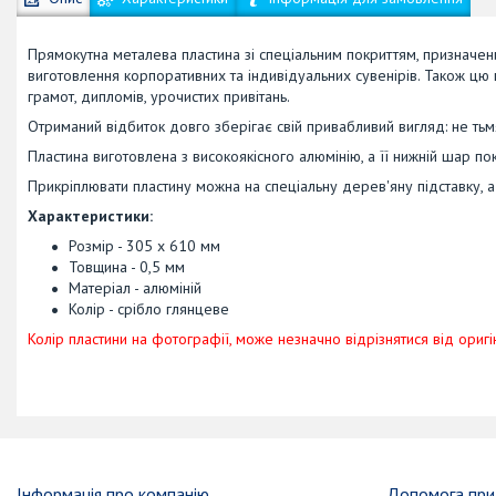
Прямокутна металева пластина зі спеціальним покриттям, призначе
виготовлення корпоративних та індивідуальних сувенірів. Також цю п
грамот, дипломів, урочистих привітань.
Отриманий відбиток довго зберігає свій привабливий вигляд: не тьмян
Пластина виготовлена з високоякісного алюмінію, а її нижній шар п
Прикріплювати пластину можна на спеціальну дерев'яну підставку, а
Характеристики:
Розмір - 305 х 610 мм
Товщина - 0,5 мм
Матеріал - алюміній
Колір - срібло глянцеве
Колір пластини на фотографії, може незначно відрізнятися від оригі
Інформація про компанію
Допомога при 