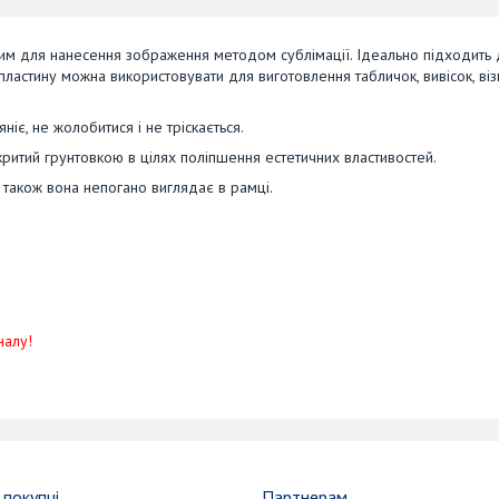
ним для нанесення зображення методом сублімації. Ідеально підходить
ластину можна використовувати для виготовлення табличок, вивісок, віз
іє, не жолобитися і не тріскається.
окритий грунтовкою в цілях поліпшення естетичних властивостей.
 також вона непогано виглядає в рамці.
налу!
покупці
Партнерам