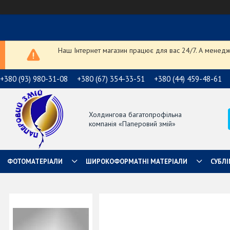
Наш Інтернет магазин працює для вас 24/7. А менедже
+380 (93) 980-31-08
+380 (67) 354-33-51
+380 (44) 459-48-61
Холдингова багатопрофільна
компанія «Паперовий змій»
ФОТОМАТЕРІАЛИ
ШИРОКОФОРМАТНІ МАТЕРІАЛИ
СУБЛІ