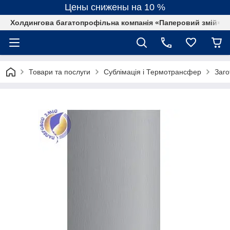
Цены снижены на 10 %
Холдингова багатопрофільна компанія «Паперовий змій»
Товари та послуги
Сублімація і Термотрансфер
Заго