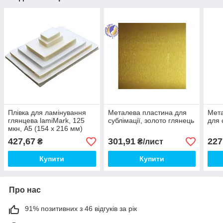
Плівка для ламінування
Металева пластина для
Мета
глянцева lamiMark, 125
сублімації, золото глянець
для 
мкн, A5 (154 х 216 мм)
427,67
301,91
227
₴
₴/лист
Купити
Купити
Про нас
91% позитивних з 46 відгуків за рік