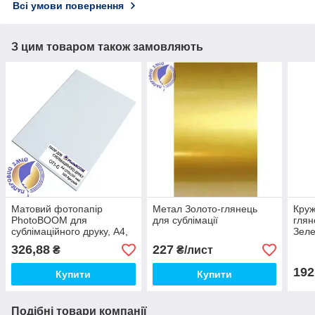
Всі умови повернення
З цим товаром також замовляють
Матовий фотопапір
Метал Золото-глянець
Круж
PhotoBOOM для
для сублімації
глян
сублімаційного друку, А4,
Зел
100 г/м2, 100 аркушів
326,88
227
₴
₴/лист
192
Купити
Купити
Подібні товари компанії