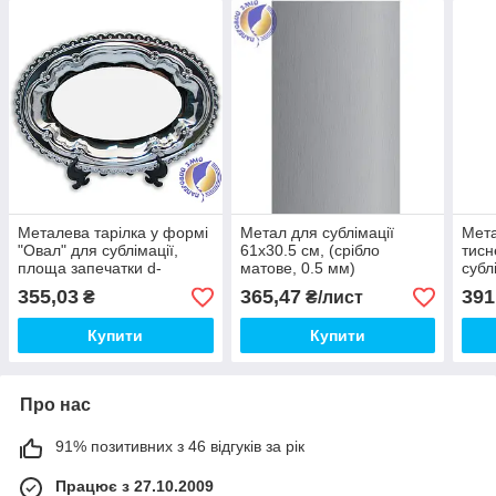
Металева тарілка у формі
Метал для сублімації
Мета
"Овал" для сублімації,
61х30.5 см, (срібло
тисн
площа запечатки d-
матове, 0.5 мм)
субл
150х93 мм
(пло
355,03
365,47
391
₴
₴/лист
мм)
Купити
Купити
Про нас
91% позитивних з 46 відгуків за рік
Працює з 27.10.2009