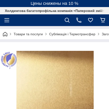
Цены снижены на 10 %
Холдингова багатопрофільна компанія «Паперовий змій»
Товари та послуги
Сублімація і Термотрансфер
Заго