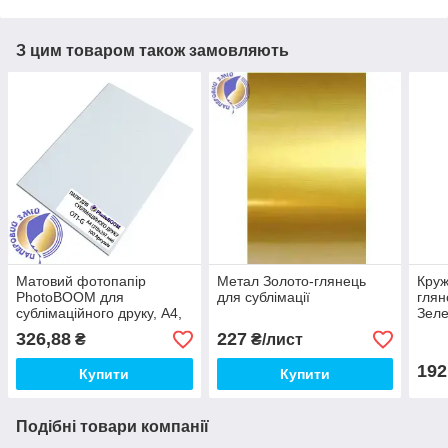
З цим товаром також замовляють
Матовий фотопапір
Метал Золото-глянець
Круж
PhotoBOOM для
для сублімації
глян
сублімаційного друку, А4,
Зел
100 г/м2, 100 аркушів
326,88
227
₴
₴/лист
192
Купити
Купити
Подібні товари компанії