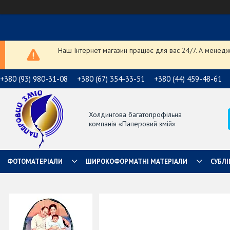
Наш Інтернет магазин працює для вас 24/7. А менедже
+380 (93) 980-31-08
+380 (67) 354-33-51
+380 (44) 459-48-61
Холдингова багатопрофільна
компанія «Паперовий змій»
ФОТОМАТЕРІАЛИ
ШИРОКОФОРМАТНІ МАТЕРІАЛИ
СУБЛІ