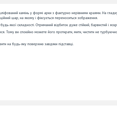
ліфований камінь у формі арки з фактурно нерівними краями. На гладк
ційний шар, на якому і фіксується переноситься зображення.
удь-якої складності. Отриманий відбиток дуже стійкий, барвистий і яскр
тися. Тому ви спокійно можете його протирати, мити, чистити не турбуючи
вити на будь-яку поверхню завдяки підставці.