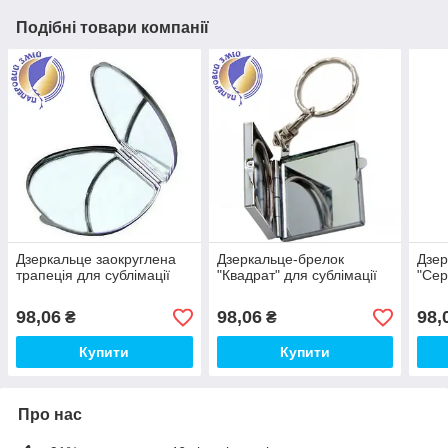
Подібні товари компанії
Дзеркальце заокруглена
Дзеркальце-брелок
Дзер
трапеція для сублімації
"Квадрат" для сублімації
"Сер
98,06
98,06
98,
₴
₴
Купити
Купити
Про нас