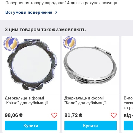
Повернення товару впродовж 14 днів за рахунок покупця
Всі умови повернення
З цим товаром також замовляють
Дзеркальце в формі
Дзеркальце в формі
Виго
"Квітка" для сублімації
"Коло" для сублімації
екск
та р
прод
98,06
81,72
₴
₴
від
футб
Купити
Купити