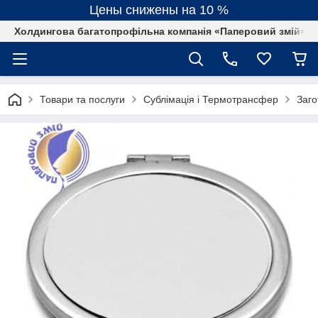
Цены снижены на 10 %
Холдингова багатопрофільна компанія «Паперовий змій»
Товари та послуги
Сублімація і Термотрансфер
Заго