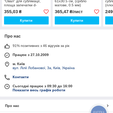
"Овал" для сублімації,
61х30.5 см, (срібло
субл
площа запечатки d-
матове, 0.5 мм)
(пло
150х93 мм
мм)
355,03
365,47
249
₴
₴/лист
Купити
Купити
Про нас
91% позитивних з 46 відгуків за рік
Працює з 27.10.2009
м. Київ
вул. Лілії Лобанової, 3а, Київ, Україна
Контакти
Сьогодні працює з 09:30 до 16:00
Показати весь графік роботи
Про нас
КНОПКА