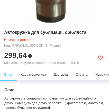
Автокружка для сублімації, срібляста
Немає в наявності
Код: GRW04.01.003/LCH
Роздріб
299,64
₴
Мінімальна сума замовлення на сайті — 300 ₴
Опис
Характеристики
Доставка
Оплата
Умови п
Опис
Автокружка зі спеціальним покриттям для сублімаційного
друку. Підходить для друку зображень, фотографій, логотипів,
написів будь-якої складності.