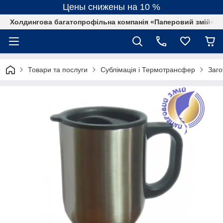
Цены снижены на 10 %
Холдингова багатопрофільна компанія «Паперовий змій»
Товари та послуги
Сублімація і Термотрансфер
Заго