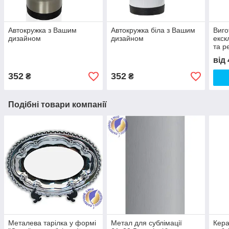
Автокружка з Вашим
Автокружка біла з Вашим
Виго
дизайном
дизайном
екск
та р
прод
від
футб
352
352
₴
₴
Подібні товари компанії
Металева тарілка у формі
Метал для сублімації
Кера