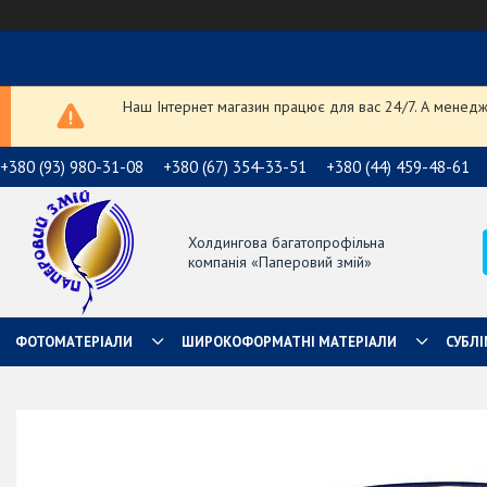
Наш Інтернет магазин працює для вас 24/7. А менедже
+380 (93) 980-31-08
+380 (67) 354-33-51
+380 (44) 459-48-61
Холдингова багатопрофільна
компанія «Паперовий змій»
ФОТОМАТЕРІАЛИ
ШИРОКОФОРМАТНІ МАТЕРІАЛИ
СУБЛІ