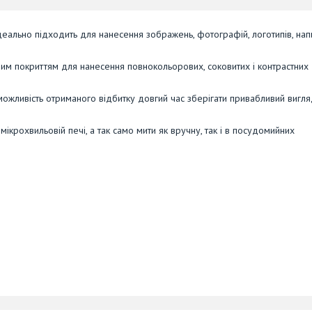
еально підходить для нанесення зображень, фотографій, логотипів, напи
йним покриттям для нанесення повнокольорових, соковитих і контрастних
можливість отриманого відбитку довгий час зберігати привабливий вигля
крохвильовій печі, а так само мити як вручну, так і в посудомийних