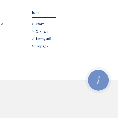
Блог
лю
Статті
Огляди
Інструкції
Поради
КНОПКА
ЗВ'ЯЗКУ