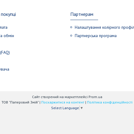
покупці
Партнерам
лата
Налаштування колірного профі
а обмін
Партнерська програма
 (FAQ)
увача
Сайт створений на маркетплейсі
Prom.ua
ТОВ "Паперовий Змій" |
Поскаржитися на контент
|
Політика конфіденційності
Select Language
▼