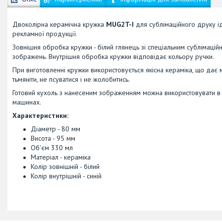
Двоколірна керамічна кружка
MUG2T-I
для сублімаційного друку ід
рекламної продукції.
Зовнішня обробка кружки - білий глянець зі спеціальним сублімаці
зображень. Внутрішня обробка кружки відповідає кольору ручки.
При виготовленні кружки використовується якісна кераміка, що дає 
тьмяніти, не псуватися і не жолобитись.
Готовий кухоль з нанесеним зображенням можна використовувати в мі
машинах.
Характеристики:
Діаметр - 80 мм
Висота - 95 мм
Об'єм 330 мл
Матеріал - кераміка
Колір зовнішній - білий
Колір внутрішній - синій