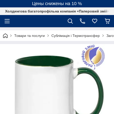
Цены снижены на 10 %
Холдингова багатопрофільна компанія «Паперовий змій»
Товари та послуги
Сублімація і Термотрансфер
Заго