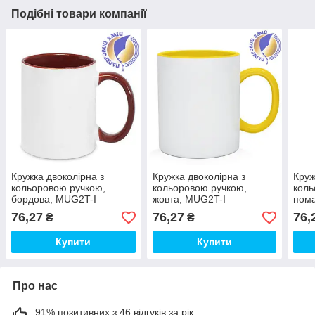
Подібні товари компанії
Кружка двоколірна з
Кружка двоколірна з
Круж
кольоровою ручкою,
кольоровою ручкою,
коль
бордова, MUG2T-I
жовта, MUG2T-I
пом
76,27
76,27
76,
₴
₴
Купити
Купити
Про нас
91% позитивних з 46 відгуків за рік