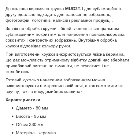
Двоколірна керамічна кружка
MUG2T-I
для сублімаційного
друку ідеально підходить для нанесення зображень,
фотографій, логотипів, написів і рекламної продукції.
Зовнішня обробка кружки - білий глянець зі спеціальним
сублімаційним покриттям для нанесення повнокольорових,
соковитих і контрастних зображень. Внутрішня обробка
кружки відповідає кольору ручки.
При виготовленні кружки використовується якісна кераміка,
що дає можливість отриманому відбитку довгий час зберігати
привабливий вигляд: не тьмяніти, не псуватися і не
жолобитись.
Готовий кухоль з нанесеним зображенням можна
використовувати в мікрохвильовій печі, а так само мити як
вручну, так і в посудомийних машинах.
Характеристики:
Діаметр - 80 мм
Висота - 95 мм
Об'єм 330 мл
Матеріал - кераміка