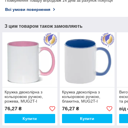
Повернення товару впродовж 14 днів за рахунок покупця
Всі умови повернення
З цим товаром також замовляють
Кружка двоколірна з
Кружка двоколірна з
Виго
кольоровою ручкою,
кольоровою ручкою,
екск
рожева, MUG2T-I
блакитна, MUG2T-I
та р
прод
76,27
76,27
₴
₴
від
футб
Купити
Купити