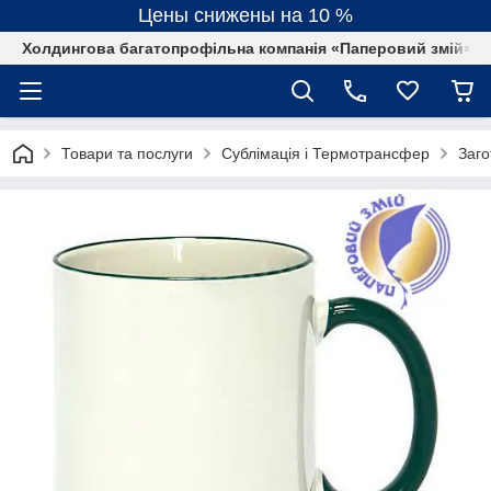
Цены снижены на 10 %
Холдингова багатопрофільна компанія «Паперовий змій»
Товари та послуги
Сублімація і Термотрансфер
Заго