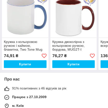
Кружка з кольоровою
Кружка двоколірна з
Круж
ручкою і каймою,
кольоровою ручкою,
всер
блакитна, Two Tone Mug
бордова, MUG2T-I
74,91
76,27
136
₴
₴
Купити
Купити
Про нас
91% позитивних з 46 відгуків за рік
Працює з 27.10.2009
м. Київ