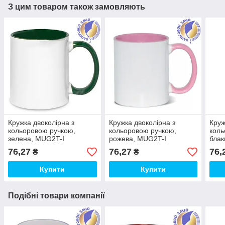
З цим товаром також замовляють
Кружка двоколірна з
Кружка двоколірна з
Круж
кольоровою ручкою,
кольоровою ручкою,
коль
зелена, MUG2T-I
рожева, MUG2T-I
блак
76,27
76,27
76,
₴
₴
Купити
Купити
Подібні товари компанії