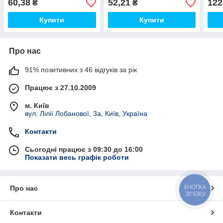
60,38
52,21
122
₴
₴
Змій"
Купити
Купити
Про нас
91% позитивних з 46 відгуків за рік
Працює з 27.10.2009
м. Київ
вул. Лілії Лобанової, 3а, Київ, Україна
Контакти
Сьогодні працює з 09:30 до 16:00
Показати весь графік роботи
КНОПКА
Про нас
ЗВ'ЯЗКУ
Контакти