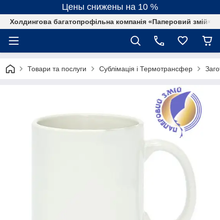
Цены снижены на 10 %
Холдингова багатопрофільна компанія «Паперовий змій»
Товари та послуги
Сублімація і Термотрансфер
Заго