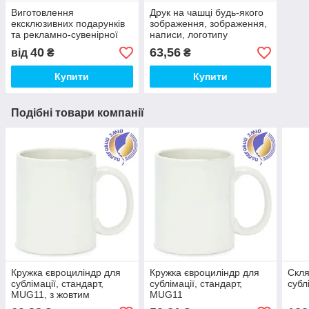
Виготовлення
Друк на чашці будь-якого
ексклюзивних подарунків
зображення, зображення,
та рекламно-сувенірної
написи, логотипу
продукції (друк на чашках,
40
63,56
від
₴
₴
футболках і т. д)
Купити
Купити
Подібні товари компанії
Кружка євроциліндр для
Кружка євроциліндр для
Скля
сублімації, стандарт,
сублімації, стандарт,
субл
MUG11, з жовтим
MUG11
логотипом "Паперовий