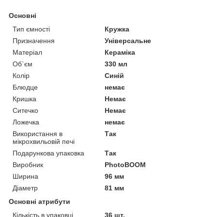
Основні
Тип ємності
Кружка
Призначення
Універсальне
Матеріал
Кераміка
Об`єм
330 мл
Колір
Синій
Блюдце
немає
Кришка
Немає
Ситечко
Немає
Ложечка
немає
Використання в
Так
мікрохвильовій печі
Подарункова упаковка
Так
Виробник
PhotoBOOM
Ширина
96 мм
Діаметр
81 мм
Основні атрибути
Кількість в упаковці
36 шт.