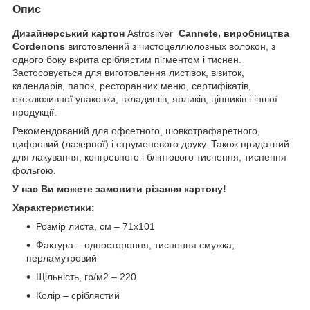
Опис
Дизайнерський картон
Astrosilver
Cannete
,
виробництва
Cordenons
виготовлений з чистоцеллюлозных волокон, з
одного боку вкрита сріблястим пігментом і тиснен.
Застосовується для виготовлення листівок, візиток,
календарів, папок, ресторанних меню, сертифікатів,
ексклюзивної упаковки, вкладишів, ярликів, цінників і іншої
продукції.
Рекомендований для офсетного, шовкотрафаретного,
цифровий (лазерної) і струменевого друку. Також придатний
для лакування, конгревного і блінтового тиснення, тиснення
фольгою.
У нас Ви можете замовити різання картону!
Характеристики:
Розмір листа, см – 71х101
Фактура – одностороння, тиснення смужка,
перламутровий
Щільність, гр/м
2
– 220
Колір – сріблястий