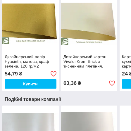
Дизайнерський папір
Дизайнерський картон
Карт
Hyacinth, матова, крафт
Vivaldi Krem Brick з
кухл
зелена, 120 гр/м2
тисненням плетіння,
карт
кремовий, 300 гр/м2
54,79
24
₴
63,36
₴
Купити
Подібні товари компанії