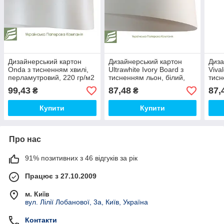
Дизайнерський картон
Дизайнерський картон
Диза
Onda з тисненням хвилі,
Ultrawhite Ivory Board з
Viva
перламутровий, 220 гр/м2
тисненням льон, білий,
тисн
280 гр/м2
300 
99,43
87,48
87,
₴
₴
Купити
Купити
Про нас
91% позитивних з 46 відгуків за рік
Працює з 27.10.2009
м. Київ
вул. Лілії Лобанової, 3а, Київ, Україна
Контакти