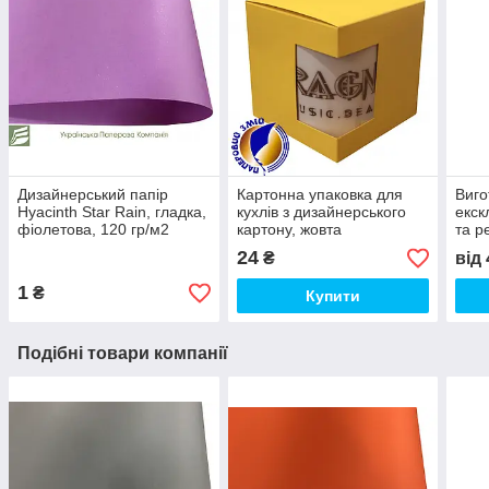
Дизайнерський папір
Картонна упаковка для
Виго
Hyacinth Star Rain, гладка,
кухлів з дизайнерського
екск
фіолетова, 120 гр/м2
картону, жовта
та р
прод
24
₴
від
футб
1
₴
Купити
Подібні товари компанії