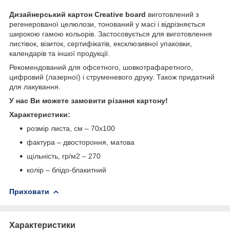
Дизайнерський картон Creative board
виготовлений з
регенерованої целюлози, тонований у масі і відрізняється
широкою гамою кольорів. Застосовується для виготовлення
листівок, візиток, сертифікатів, ексклюзивної упаковки,
календарів та іншої продукції.
Рекомендований для офсетного, шовкотрафаретного,
цифровий (лазерної) і струменевого друку. Також придатний
для лакування.
У нас Ви можете замовити різання картону!
Характеристики:
розмір листа, см – 70х100
фактура – двостороння, матова
щільність, гр/м
2
– 270
колір – блідо-блакитний
Приховати
Характеристики