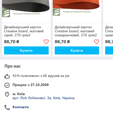
Дизайнерський картон
Дизайнерський картон
Диза
Creative board, матовий
Creative board, матовий
Crea
сірий, 270 гр/м2
помаранчевий, 270 гр/м2
шамп
88,70
88,70
88,
₴
₴
Купити
Купити
Про нас
91% позитивних з 46 відгуків за рік
Працює з 27.10.2009
м. Київ
вул. Лілії Лобанової, 3а, Київ, Україна
Контакти