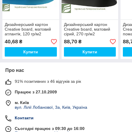
Дизайнерський картон
Дизайнерський картон
Диза
Creative board, матовий
Creative board, матовий
Crea
атлантік, 120 гр/м2
сірий, 270 гр/м2
пома
40,68
88,70
88,
₴
₴
Купити
Купити
Про нас
91% позитивних з 46 відгуків за рік
Працює з 27.10.2009
м. Київ
вул. Лілії Лобанової, 3а, Київ, Україна
Контакти
Сьогодні працює з 09:30 до 16:00