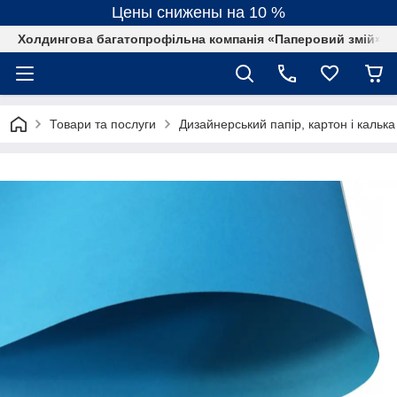
Цены снижены на 10 %
Холдингова багатопрофільна компанія «Паперовий змій»
Товари та послуги
Дизайнерський папір, картон і калька