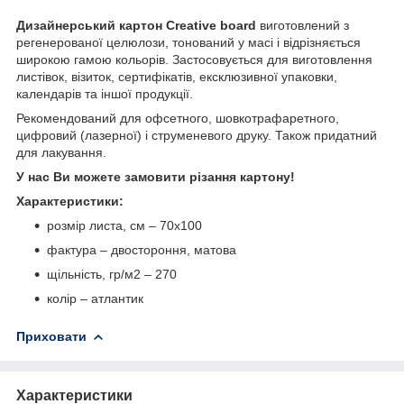
Дизайнерський картон Creative board
виготовлений з
регенерованої целюлози, тонований у масі і відрізняється
широкою гамою кольорів. Застосовується для виготовлення
листівок, візиток, сертифікатів, ексклюзивної упаковки,
календарів та іншої продукції.
Рекомендований для офсетного, шовкотрафаретного,
цифровий (лазерної) і струменевого друку. Також придатний
для лакування.
У нас Ви можете замовити різання картону!
Характеристики:
розмір листа, см – 70х100
фактура – двостороння, матова
щільність, гр/м
2
– 270
колір – атлантик
Приховати
Характеристики