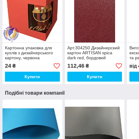
Картонна упаковка для
Арт.304250 Дизайнерский
Виго
кухлів з дизайнерського
картон ARTISAN spica
екск
картону, червона
dark red, бордовий
та р
перламутровий, 250 гр/м2
прод
24
112,46
₴
₴
від
футб
Купити
Купити
Подібні товари компанії