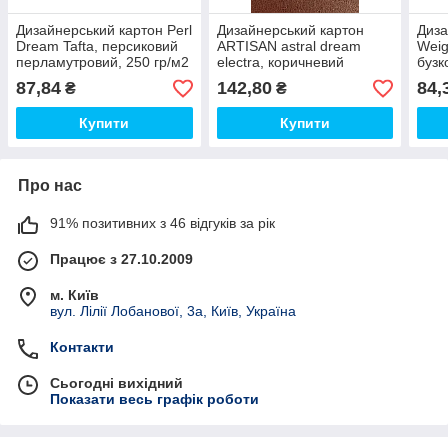
Дизайнерський картон Perl
Дизайнерський картон
Диза
Dream Tafta, персиковий
ARTISAN astral dream
Weig
перламутровий, 250 гр/м2
electra, коричневий
бузк
перламутровий, 250 гр/м2
87,84
142,80
84,
₴
₴
(AD-ELC-250)
Купити
Купити
Про нас
91% позитивних з 46 відгуків за рік
Працює з 27.10.2009
м. Київ
вул. Лілії Лобанової, 3а, Київ, Україна
Контакти
Сьогодні вихідний
Показати весь графік роботи