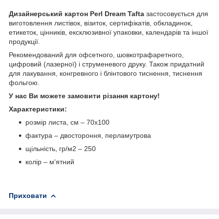
Дизайнерський картон Perl Dream Tafta
застосовується для
виготовлення листівок, візиток, сертифікатів, обкладинок,
етикеток, цінників, ексклюзивної упаковки, календарів та іншої
продукції.
Рекомендований для офсетного, шовкотрафаретного,
цифровий (лазерної) і струменевого друку. Також придатний
для лакування, конгревного і блінтового тиснення, тиснення
фольгою.
У нас Ви можете замовити різання картону!
Характеристики:
розмір листа, см – 70х100
фактура – двостороння, перламутрова
щільність, гр/м
2
– 250
колір – м'ятний
Приховати