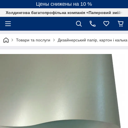
Цены снижены на 10 %
Холдингова багатопрофільна компанія «Паперовий змій»
Товари та послуги
Дизайнерський папір, картон і калька