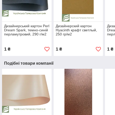
Дизайнерський картон Perl
Дизайнерский картон
Диза
Dream Spark, темно-синій
Hyacinth крафт светлый,
Drea
перламутровий, 290 г/м2
250 гр/м2
перл
1
1
1
₴
₴
₴
Подібні товари компанії