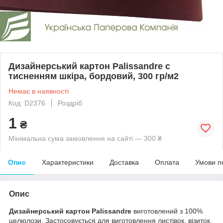
Дизайнерський картон Palissandre c
тисненням шкіра, бордовий, 300 гр/м2
Немає в наявності
Код: D2376
Роздріб
1
₴
Мінімальна сума замовлення на сайті — 300 ₴
Опис
Характеристики
Доставка
Оплата
Умови п
Опис
Дизайнерський картон Palissandre
виготовлений з 100%
целюлози. Застосовується для виготовлення листівок, візиток,