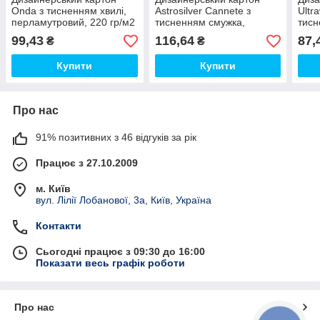
Onda з тисненням хвилі,
Astrosilver Cannete з
Ultr
перламутровий, 220 гр/м2
тисненням смужка,
тисн
перламутровий срібло,
280 
99,43
116,64
87,
₴
₴
220 гр/м2
Купити
Купити
Про нас
91% позитивних з 46 відгуків за рік
Працює з 27.10.2009
м. Київ
вул. Лілії Лобанової, 3а, Київ, Україна
Контакти
Сьогодні працює з 09:30 до 16:00
Показати весь графік роботи
Про нас