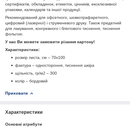
сертифікатів, обкладинок, етикеток, цінників, ексклюзивної
упаковки, календарів та іншої продукції.
Рекомендований для офсетного, шовкотрафаретного,
цифровий (лазерної) і струменевого друку. Також придатний
для лакування, конгревного і блінтового тиснення, тиснення
фольгою.
У нас Ви можете замовити різання картону!
Характеристики:
розмір листа, см – 70х100
фактура – одностороння, тиснення шкіра
щільність, гр/м
2
– 300
колір – бордовий
Приховати
Характеристики
Основні атрибути