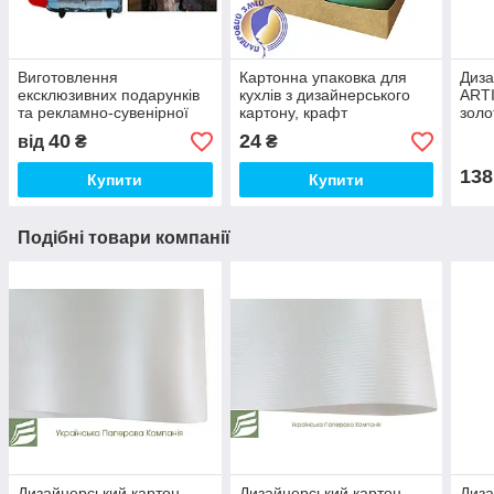
Виготовлення
Картонна упаковка для
Диза
ексклюзивних подарунків
кухлів з дизайнерського
ARTI
та рекламно-сувенірної
картону, крафт
золо
продукції (друк на чашках,
250 
40
24
від
₴
₴
футболках і т. д)
138
Купити
Купити
Подібні товари компанії
Дизайнерський картон
Дизайнерський картон
Диза