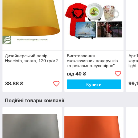
Дизайнерський папір
Виготовлення
Арт.
Hyacinth, жовта, 120 гр/м2
ексклюзивних подарунків
карт
та рекламно-сувенірної
light
продукції (друк на чашках,
перл
40
від
₴
футболках і т. д)
38,88
99,
₴
Купити
Подібні товари компанії