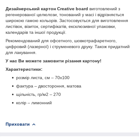
Дизайнерський картон Creative board
виготовлений з
регенерованої целюлози, тонований у масі і відрізняється
широкою гамою кольорів. Застосовується для виготовлення
листівок, візиток, сертифікатів, ексклюзивної упаковки,
календарів та іншої продукції.
Рекомендований для офсетного, шовкотрафаретного,
цифровий (лазерної) і струменевого друку. Також придатний
для лакування.
У нас Ви можете замовити різання картону!
Характеристики:
розмір листа, см – 70х100
фактура – двостороння, матова
щільність, гр/м
2
– 270
колір – лимонний
Приховати