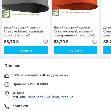
Дизайнерський картон
Дизайнерський картон
Диза
Creative board, матовий
Creative board, матовий
Crea
сірий, 270 гр/м2
помаранчевий, 270 гр/м2
шамп
88,70
88,70
88,
₴
₴
Купити
Купити
Про нас
91% позитивних з 46 відгуків за рік
Працює з 27.10.2009
м. Київ
вул. Лілії Лобанової, 3а, Київ, Україна
Контакти