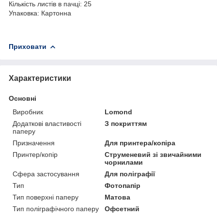
Кількість листів в пачці: 25
Упаковка: Картонна
Приховати
Характеристики
Основні
Виробник
Lomond
Додаткові властивості
З покриттям
паперу
Призначення
Для принтера/копіра
Принтер/копір
Струменевий зі звичайними
чорнилами
Сфера застосування
Для поліграфії
Тип
Фотопапір
Тип поверхні паперу
Матова
Тип поліграфічного паперу
Офсетний