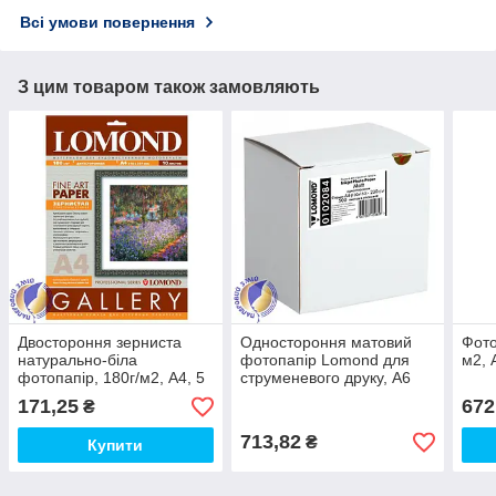
Всі умови повернення
З цим товаром також замовляють
Двостороння зерниста
Одностороння матовий
Фото
натурально-біла
фотопапір Lomond для
м2, 
фотопапір, 180г/м2, А4, 5
струменевого друку, A6
аркушів
(100 х 150 мм), 230 г/м2,
171,25
672
₴
500 аркушів
713,82
₴
Купити