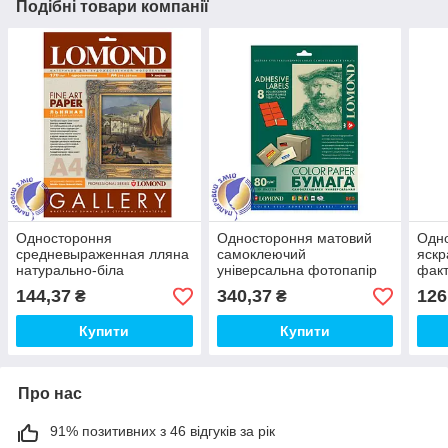
Подібні товари компанії
Одностороння
Одностороння матовий
Одно
средневыраженная лляна
самоклеючий
яскр
натурально-біла
універсальна фотопапір
факт
фотопапір, 170 г/м2, А4, 5
на 8 поділок, А4, 80 г/м2,
200 
144,37
340,37
126
₴
₴
аркушів
50 аркушів
Купити
Купити
Про нас
91% позитивних з 46 відгуків за рік