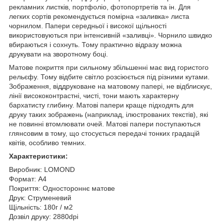
рекламних листків, портфоліо, фотопортретів та ін. Для
легких сортів рекомендується помірна «заливка» листа
чорнилом. Папери середньої і високої щільності
використовуються при інтенсивній «заливці». Чорнило швидко
вбираються і сохнуть. Тому практично відразу можна
друкувати на зворотному боці.
Матове покриття при сильному збільшенні має вид гористого
рельєфу. Тому відбите світло розсіюється під різними кутами.
Зображення, віддруковане на матовому папері, не відблискує,
лінії висококонтрастні, чисті, тони мають характерну
бархатисту глибину. Матові папери краще підходять для
друку таких зображень (наприклад, ілюстрованих текстів), які
не повинні втомлювати очей. Матові папери поступаються
глянсовим в тому, що стосується передачі тонких градацій
квітів, особливо темних.
Характеристики:
Виробник: LOMOND
Формат: А4
Покриття: Одностороннє матове
Друк: Струменевий
Щільність: 180г / м2
Дозвіл друку: 2880dpi