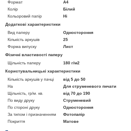
Формат
A4
Колір
Білий
Кольоровий папір
Ні
Додаткові характеристики
Вид паперу
Одностороння
Кількість аркушів
25
Форма випуску
Лист
Фізичні властивості паперу
Щільність паперу
180 г/м2
Користувальницькі характеристики
Кількість аркушів у пачці
від 5 до 50
На
Для струменевого пнчати
Щільність, гр/м. кв.
від 70 до 190
По виду друку
Струменевий
По стороні друку
Одностороння
За типом і призначенням
Фотопапір
Покриття
Матове