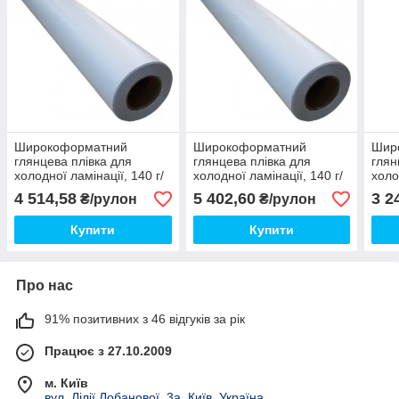
Широкоформатний
Широкоформатний
Шир
глянцева плівка для
глянцева плівка для
глян
холодної ламінації, 140 г/
холодної ламінації, 140 г/
холо
м2, 1270 мм х 50 метрів
м2, 1520 мм х 50 метрів
м2, 
4 514,58
5 402,60
3 2
₴/рулон
₴/рулон
Купити
Купити
Про нас
91% позитивних з 46 відгуків за рік
Працює з 27.10.2009
м. Київ
вул. Лілії Лобанової, 3а, Київ, Україна