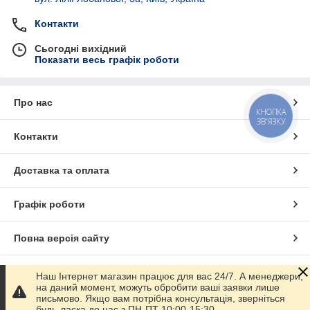
Контакти
Сьогодні вихідний
Показати весь графік роботи
Про нас
КНОПКА
ЗВ'ЯЗКУ
Контакти
Доставка та оплата
Графік роботи
Повна версія сайту
Сайт створено на маркетплейсі
Prom.ua
Наш Інтернет магазин працює для вас 24/7. А менеджери,
на даний момент, можуть обробити ваші заявки лише
письмово. Якщо вам потрібна консультація, зверніться
Політика конфіденційності
будь-ласка до нас з ПН-ПТ 10:00-15:30