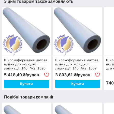
З цим товаром також замовляють
Широкоформатна матова
Широкоформатна матова
Шир
плівка для холодної
плівка для холодної
полі
ламінації, 140 г/м2, 1520
ламінації, 140 г/м2, 1067
для 
мм х 50 метрів
мм х 50 метрів
прин
5 418,49
3 803,61
₴/рулон
₴/рулон
130 
740
Купити
Купити
Подібні товари компанії