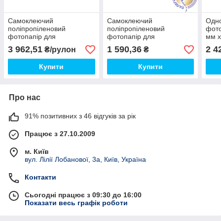
Самоклеючий
Самоклеючий
Одн
поліпропіленовий
поліпропіленовий
фото
фотопапір для
фотопапір для
мм х
струменевих принтерів,
струменевих принтерів,
3 962,51
1 590,36
2 4
₴/рулон
₴
матова, 130 г/м2, 1520 мм
матова, 130 г/м2, 610 мм
х 30 м
x 30 м
Купити
Купити
Про нас
91% позитивних з 46 відгуків за рік
Працює з 27.10.2009
м. Київ
вул. Лілії Лобанової, 3а, Київ, Україна
Контакти
Сьогодні працює з 09:30 до 16:00
Показати весь графік роботи