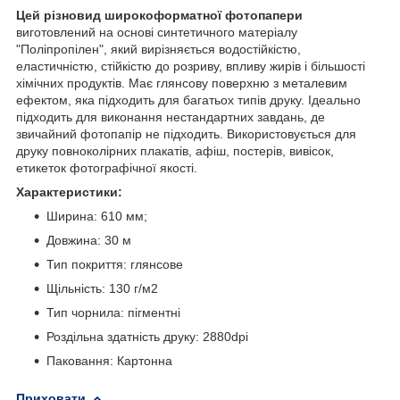
Цей різновид широкоформатної фотопапери
виготовлений на основі синтетичного матеріалу
"Поліпропілен", який вирізняється водостійкістю,
еластичністю, стійкістю до розриву, впливу жирів і більшості
хімічних продуктів. Має глянсову поверхню з металевим
ефектом, яка підходить для багатьох типів друку. Ідеально
підходить для виконання нестандартних завдань, де
звичайний фотопапір не підходить. Використовується для
друку повноколірних плакатів, афіш, постерів, вивісок,
етикеток фотографічної якості.
Характеристики:
Ширина: 610 мм;
Довжина: 30 м
Тип покриття: глянсове
Щільність: 130 г/м2
Тип чорнила: пігментні
Роздільна здатність друку: 2880dpi
Паковання: Картонна
Приховати