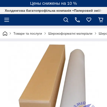
Цены снижены на 10 %
Холдингова багатопрофільна компанія «Паперовий змій»
Товари та послуги
Широкоформатні матеріали
Широ