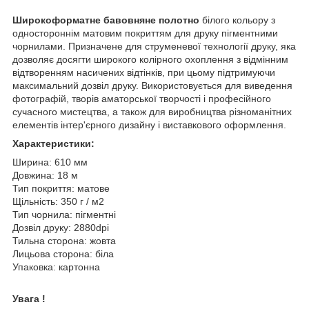
Широкоформатне бавовняне полотно
білого кольору з
одностороннім матовим покриттям для друку пігментними
чорнилами. Призначене для струменевої технології друку, яка
дозволяє досягти широкого колірного охоплення з відмінним
відтворенням насичених відтінків, при цьому підтримуючи
максимальний дозвіл друку. Використовується для виведення
фотографій, творів аматорської творчості і професійного
сучасного мистецтва, а також для виробництва різноманітних
елементів інтер'єрного дизайну і виставкового оформлення.
Характеристики:
Ширина: 610 мм
Довжина: 18 м
Тип покриття: матове
Щільність: 350 г / м2
Тип чорнила: пігментні
Дозвіл друку: 2880dpi
Тильна сторона: жовта
Лицьова сторона: біла
Упаковка: картонна
Увага !