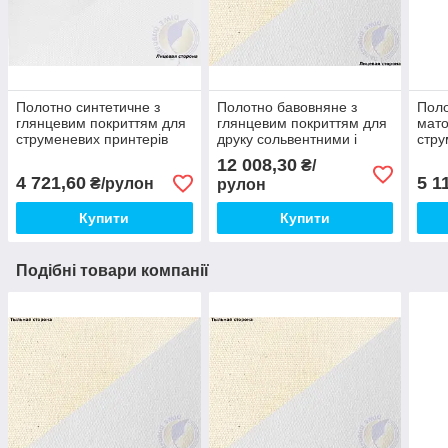
Полотно синтетичне з
Полотно бавовняне з
Поло
глянцевим покриттям для
глянцевим покриттям для
мато
струменевих принтерів
друку сольвентними і
стру
280 г/м2, 914 мм х 30
екосольвентними
350 
12 008,30
₴/
метрів
чорнилом 1520 мм х 30 м
метр
4 721,60
5 1
₴/рулон
рулон
Купити
Купити
Подібні товари компанії