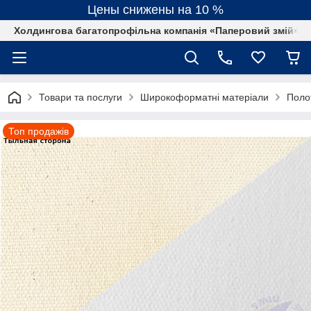
Цены снижены на 10 %
Холдингова багатопрофільна компанія «Паперовий змій»
Товари та послуги
Широкоформатні матеріали
Поло
Топ продажів