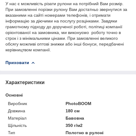
У нас є можливість різати рулони на потрібний Вам розмір.
При замовленні порізки рулону Вам достатньо звернутися за
вказаними на сайті номерами телефонів, і отримати
інформацію за діючими на послугу розцінками. Завдяки
грамотному підходу до дорученої роботі, політиці компанії
орієнтованої на замовника, ми виконуємо роботу точно в
строк і з мінімальними цінами. При замовленні великого
обсягу можливі оптові знижки або інші бонуси, передбачені
керівництвом компанії.
Приховати
Характеристики
Основні
Виробник
PhotoBOOM
Довжина
180 см
Матеріал
Бавовна
Щільність
350 г/м2
Тип
Полотно в рулоні