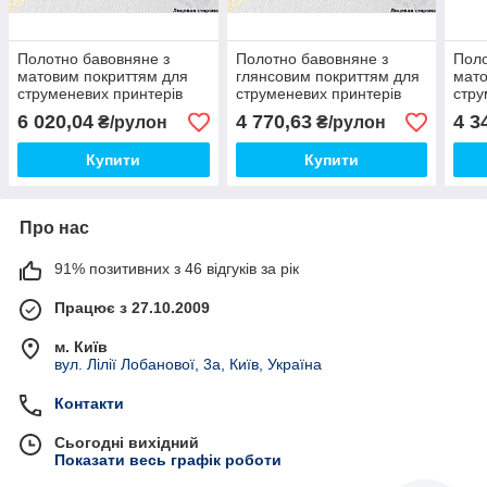
Полотно бавовняне з
Полотно бавовняне з
Поло
матовим покриттям для
глянсовим покриттям для
мато
струменевих принтерів
струменевих принтерів
стру
350 г/м2, 1270 мм х 18
360 г/м2, 610 мм х 18
350 
6 020,04
4 770,63
4 3
₴/рулон
₴/рулон
метрів
метрів
метр
Купити
Купити
Про нас
91% позитивних з 46 відгуків за рік
Працює з 27.10.2009
м. Київ
вул. Лілії Лобанової, 3а, Київ, Україна
Контакти
Сьогодні вихідний
Показати весь графік роботи