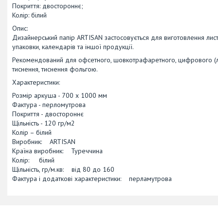
Покриття: двостороннє;
Колір: білий
Опис:
Дизайнерський папір ARTISAN застосовується для виготовлення листіво
упаковки, календарів та іншої продукції.
Рекомендований для офсетного, шовкотрафаретного, цифрового (лаз
тиснення, тиснення фольгою.
Характеристики:
Розмір аркуша - 700 х 1000 мм
Фактура - перломутрова
Покриття - двостороннє
Щільність - 120 гр/м2
Колір – білий
Виробник: ARTISAN
Країна виробник: Туреччина
Колір: білий
Щільність, гр/м.кв: від 80 до 160
Фактура і додаткові характеристики: перламутрова