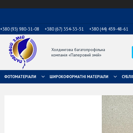
+380 (93) 980-31-08
+380 (67) 354-33-51
+380 (44) 459-48-61
Холдингова багатопрофільна
компанія «Паперовий змій»
ФОТОМАТЕРІАЛИ
ШИРОКОФОРМАТНІ МАТЕРІАЛИ
СУБЛІ