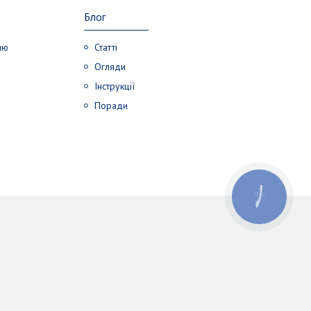
Блог
лю
Статті
Огляди
Інструкції
Поради
КНОПКА
ЗВ'ЯЗКУ