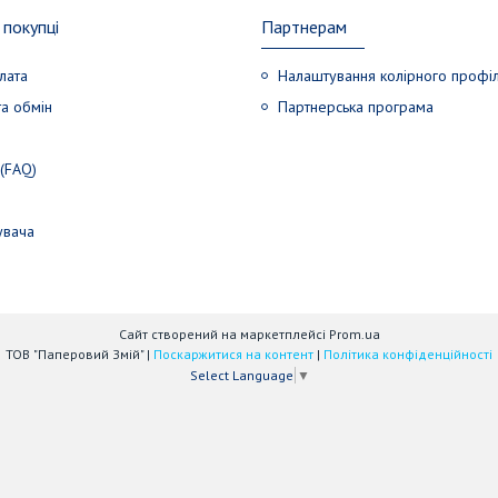
покупці
Партнерам
лата
Налаштування колірного профі
а обмін
Партнерська програма
 (FAQ)
увача
Сайт створений на маркетплейсі
Prom.ua
ТОВ "Паперовий Змій" |
Поскаржитися на контент
|
Політика конфіденційності
Select Language
▼