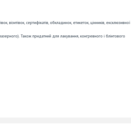
к, візитівок, сертифікатів, обкладинок, етикеток, цінників, ексклюзивної
ерного). Також придатний для лакування, конгревного і блінтового