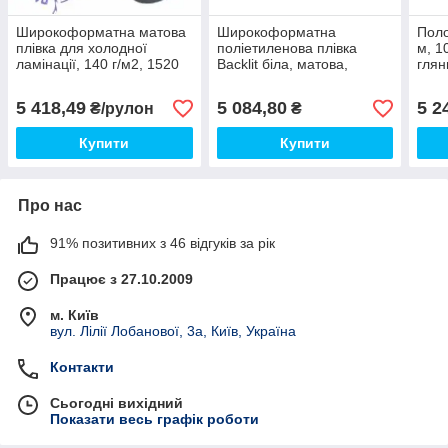
Широкоформатна матова
Широкоформатна
Поло
плівка для холодної
поліетиленова плівка
м, 1
ламінації, 140 г/м2, 1520
Backlit біла, матова,
глян
мм х 50 метрів
200мкм, 1070ммх30м
ECOF
5 418,49
5 084,80
5 2
₴/рулон
₴
Купити
Купити
Про нас
91% позитивних з 46 відгуків за рік
Працює з 27.10.2009
м. Київ
вул. Лілії Лобанової, 3а, Київ, Україна
Контакти
Сьогодні вихідний
Показати весь графік роботи