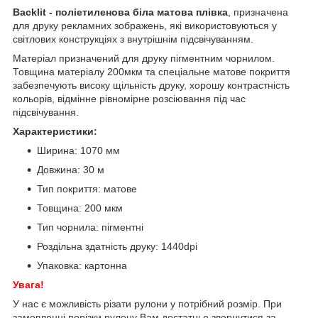
Backlit
- поліетиленова біла матова плівка
, призначена
для друку рекламних зображень, які використовуються у
світлових конструкціях з внутрішнім підсвічуванням.
Матеріал призначений для друку пігментним чорнилом.
Товщина матеріалу 200мкм та спеціальне матове покриття
забезпечують високу щільність друку, хорошу контрастність
кольорів, відмінне рівномірне розсіювання під час
підсвічування.
Характеристики:
Ширина: 1070 мм
Довжина: 30 м
Тип покриття: матове
Товщина: 200 мкм
Тип чорнила: пігментні
Роздільна здатність друку: 1440dpi
Упаковка: картонна
Увага!
У нас є можливість різати рулони у потрібний розмір. При
замовленні порізки рулону Вам достатньо звернутися за