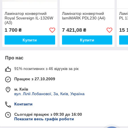
Ламінатор конвертний
Ламінатор конвертний
Ламі
Royal Sovereign IL-1326W
lamiMARK PDL230 (А4)
PL 1
(А3)
1 700
7 421,08
15 
₴
₴
Купити
Купити
Про нас
91% позитивних з 46 відгуків за рік
Працює з 27.10.2009
м. Київ
вул. Лілії Лобанової, 3а, Київ, Україна
Контакти
Сьогодні працює з 09:30 до 16:00
Показати весь графік роботи