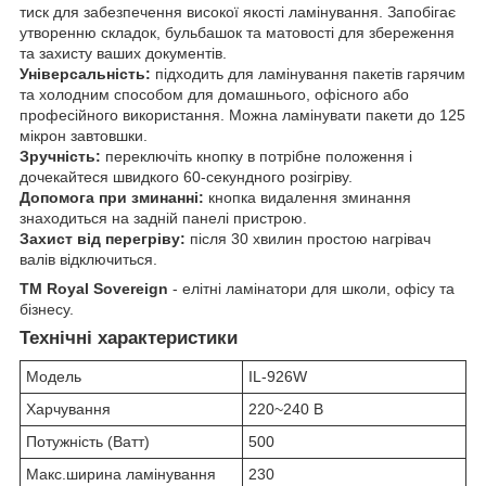
тиск для забезпечення високої якості ламінування. Запобігає
утворенню складок, бульбашок та матовості для збереження
та захисту ваших документів.
Універсальність:
підходить для ламінування пакетів гарячим
та холодним способом для домашнього, офісного або
професійного використання. Можна ламінувати пакети до 125
мікрон завтовшки.
Зручність:
переключіть кнопку в потрібне положення і
дочекайтеся швидкого 60-секундного розігріву.
Допомога при зминанні:
кнопка видалення зминання
знаходиться на задній панелі пристрою.
Захист від перегріву:
після 30 хвилин простою нагрівач
валів відключиться.
ТМ Royal Sovereign
- елітні ламінатори для школи, офісу та
бізнесу.
Технічні характеристики
Модель
IL-926W
Харчування
220~240 В
Потужність (Ватт)
500
Макс.ширина ламінування
230