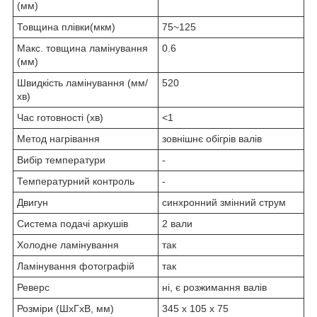
(мм)
Товщина плівки(мкм)
75~125
Макс. товщина ламінування
0.6
(мм)
Швидкість ламінування (мм/
520
хв)
Час готовності (хв)
<1
Метод нагрівання
зовнішнє обігрів валів
Вибір температури
-
Температурний контроль
-
Двигун
синхронний змінний струм
Система подачі аркушів
2 вали
Холодне ламінування
так
Ламінування фотографій
так
Реверс
ні, є розжимання валів
Розміри (ШxГxВ, мм)
345 x 105 x 75