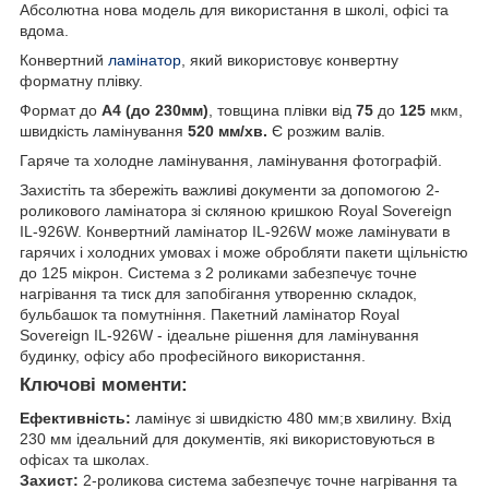
Абсолютна нова модель для використання в школі, офісі та
вдома.
Конвертний
ламінатор
, який використовує конвертну
форматну плівку.
Формат до
А4 (до 230мм)
, товщина плівки від
75
до
125
мкм,
швидкість ламінування
520 мм/хв.
Є розжим валів.
Гаряче та холодне ламінування, ламінування фотографій.
Захистіть та збережіть важливі документи за допомогою 2-
роликового ламінатора зі скляною кришкою Royal Sovereign
IL-926W. Конвертний ламінатор IL-926W може ламінувати в
гарячих і холодних умовах і може обробляти пакети щільністю
до 125 мікрон. Система з 2 роликами забезпечує точне
нагрівання та тиск для запобігання утворенню складок,
бульбашок та помутніння. Пакетний ламінатор Royal
Sovereign IL-926W - ідеальне рішення для ламінування
будинку, офісу або професійного використання.
Ключові моменти:
Ефективність:
ламінує зі швидкістю 480 мм;в хвилину. Вхід
230 мм ідеальний для документів, які використовуються в
офісах та школах.
Захист:
2-роликова система забезпечує точне нагрівання та