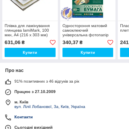
Плівка для ламінування
Одностороння матовий
Плас
глянцева lamiMark, 100
самоклеючий
плет
мкн, A4 (216 х 303 мм)
універсальна фотопапір
на 8 поділок, А4, 80 г/м2,
631,06
340,37
241
₴
₴
50 аркушів
Купити
Купити
Про нас
91% позитивних з 46 відгуків за рік
Працює з 27.10.2009
м. Київ
вул. Лілії Лобанової, 3а, Київ, Україна
Контакти
Сьогодні вихідний