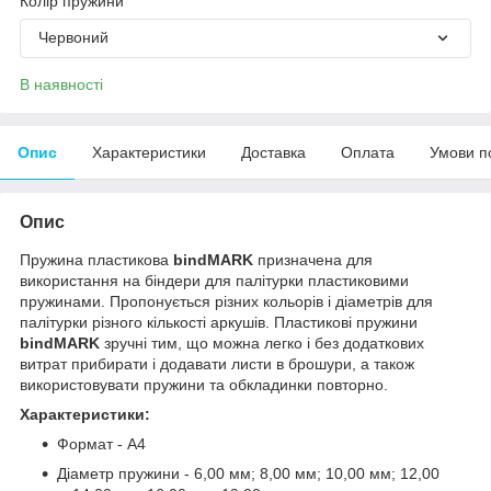
Колір пружини
Червоний
В наявності
Опис
Характеристики
Доставка
Оплата
Умови п
Опис
Пружина пластикова
bindMARK
призначена для
використання на біндери для палітурки пластиковими
пружинами. Пропонується різних кольорів і діаметрів для
палітурки різного кількості аркушів. Пластикові пружини
bindMARK
зручні тим, що можна легко і без додаткових
витрат прибирати і додавати листи в брошури, а також
використовувати пружини та обкладинки повторно.
Характеристики:
Формат - А4
Діаметр пружини - 6,00 мм; 8,00 мм; 10,00 мм; 12,00