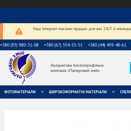
Наш Інтернет магазин працює для вас 24/7. А менедже
+380 (93) 980-31-08
+380 (67) 354-33-51
+380 (44) 459-48-61
Холдингова багатопрофільна
компанія «Паперовий змій»
ФОТОМАТЕРІАЛИ
ШИРОКОФОРМАТНІ МАТЕРІАЛИ
СУБЛІ