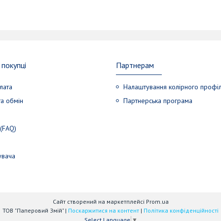
покупці
Партнерам
лата
Налаштування колірного профі
а обмін
Партнерська програма
 (FAQ)
увача
Сайт створений на маркетплейсі
Prom.ua
ТОВ "Паперовий Змій" |
Поскаржитися на контент
|
Політика конфіденційності
Select Language
▼