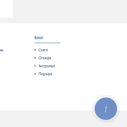
Блог
лю
Статті
Огляди
Інструкції
Поради
КНОПКА
ЗВ'ЯЗКУ