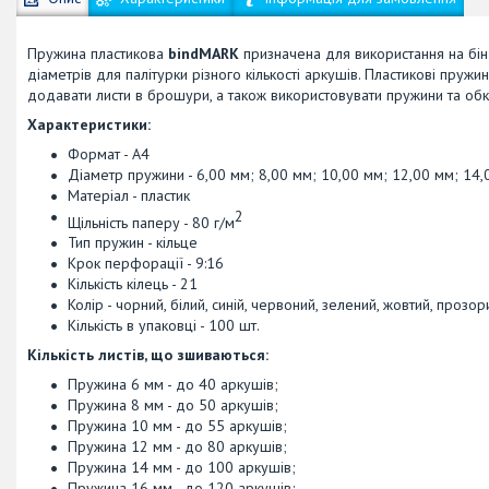
Пружина пластикова
bindMARK
призначена для використання на бін
діаметрів для палітурки різного кількості аркушів. Пластикові пружи
додавати листи в брошури, а також використовувати пружини та об
Характеристики:
Формат - А4
Діаметр пружини - 6,00 мм; 8,00 мм; 10,00 мм; 12,00 мм; 14,
Матеріал - пластик
2
Щільність паперу - 80 г/м
Тип пружин - кільце
Крок перфорації - 9:16
Кількість кілець - 21
Колір - чорний, білий, синій, червоний, зелений, жовтий, прозор
Кількість в упаковці - 100 шт.
Кількість листів, що зшиваються:
Пружина 6 мм - до 40 аркушів;
Пружина 8 мм - до 50 аркушів;
Пружина 10 мм - до 55 аркушів;
Пружина 12 мм - до 80 аркушів;
Пружина 14 мм - до 100 аркушів;
Пружина 16 мм - до 120 аркушів;