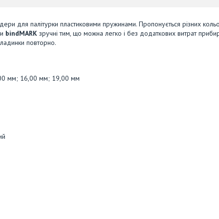
дери для палітурки пластиковими пружинами. Пропонується різних кольо
ни
bindMARK
зручні тим, що можна легко і без додаткових витрат прибир
кладинки повторно.
00 мм; 16,00 мм; 19,00 мм
ий