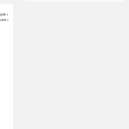
рів і
ати і