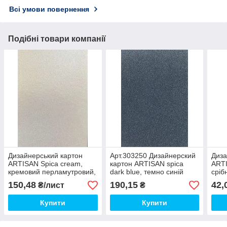
Всі умови повернення
Подібні товари компанії
Дизайнерський картон
Арт.303250 Дизайнерский
Диза
ARTISAN Spica cream,
картон ARTISAN spica
ARTI
кремовий перламутровий,
dark blue, темно синій
сріб
3000 гр/м2
перламутровий, 250 гр/м2
120 
150,48
190,15
42,
₴/лист
₴
Купити
Купити