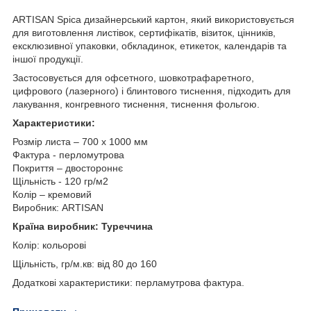
ARTISAN Spica дизайнерський картон, який використовується
для виготовлення листівок, сертифікатів, візиток, цінників,
ексклюзивної упаковки, обкладинок, етикеток, календарів та
іншої продукції.
Застосовується для офсетного, шовкотрафаретного,
цифрового (лазерного) і блинтового тиснення, підходить для
лакування, конгревного тиснення, тиснення фольгою.
Характеристики:
Розмір листа – 700 х 1000 мм
Фактура - перломутрова
Покриття – двостороннє
Щільність - 120 гр/м2
Колір – кремовий
Виробник: ARTISAN
Країна виробник: Туреччина
Колір: кольорові
Щільність, гр/м.кв: від 80 до 160
Додаткові характеристики: перламутрова фактура.