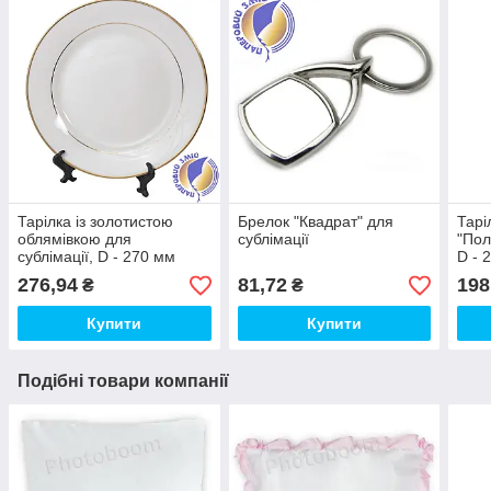
Тарілка із золотистою
Брелок "Квадрат" для
Тарі
облямівкою для
сублімації
"Пол
сублімації, D - 270 мм
D - 
(площа запечатки d-135
запе
276,94
81,72
198
₴
₴
мм)
Купити
Купити
Подібні товари компанії