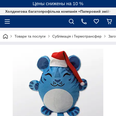
Цены снижены на 10 %
Холдингова багатопрофільна компанія «Паперовий змій»
Товари та послуги
Сублімація і Термотрансфер
Заго