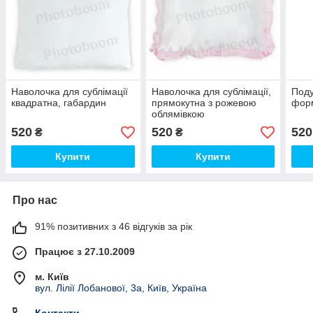
Наволочка для сублімації
Наволочка для сублімації,
Поду
квадратна, габардин
прямокутна з рожевою
форм
облямівкою
520
520
520
₴
₴
Купити
Купити
Про нас
91% позитивних з 46 відгуків за рік
Працює з 27.10.2009
м. Київ
вул. Лілії Лобанової, 3а, Київ, Україна