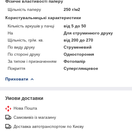
Фізичні властивості паперу
Щільність паперу
250 г/м2
Користувальницькі характеристики
Кількість аркушів у пачці
від 5 до 50
На
Для струминного друку
Щільність, гр/м. кв.
від 200 до 270
По виду друку
Струменевий
По стороні друку
Одностороння
За типом і призначенням
Фотопапір
Покриття
Суперглянцевое
Приховати
Умови доставки
Нова Пошта
Самовивіз із магазину
Доставка автотранспортом по Києву