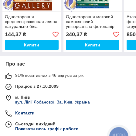
Одностороння
Одностороння матовий
Атла
средневыраженная лляна
самоклеючий
фото
натурально-біла
універсальна фотопапір
стру
фотопапір, 170 г/м2, А4, 5
на 8 поділок, А4, 80 г/м2,
худо
144,37
340,37
850
₴
₴
аркушів
50 аркушів
м2, 
Купити
Купити
Про нас
91% позитивних з 46 відгуків за рік
Працює з 27.10.2009
м. Київ
вул. Лілії Лобанової, 3а, Київ, Україна
Контакти
Сьогодні вихідний
Показати весь графік роботи
КНОПКА