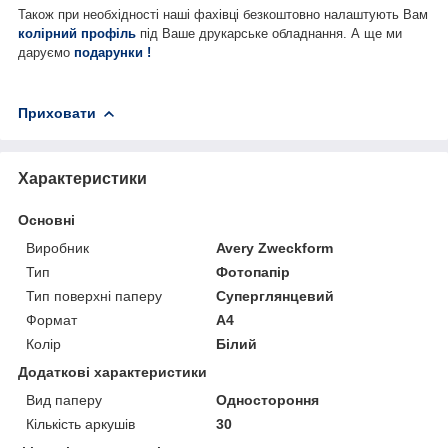
Також при необхідності наші фахівці безкоштовно налаштують Вам
колірний профіль
під Ваше друкарське обладнання. А ще ми
даруємо
подарунки
!
Приховати
Характеристики
Основні
Виробник
Avery Zweckform
Тип
Фотопапір
Тип поверхні паперу
Суперглянцевий
Формат
A4
Колір
Білий
Додаткові характеристики
Вид паперу
Одностороння
Кількість аркушів
30