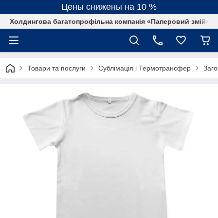
Цены снижены на 10 %
Холдингова багатопрофільна компанія «Паперовий змій»
Товари та послуги
Сублімація і Термотрансфер
Заго