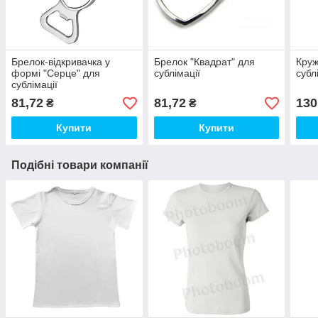
Брелок-відкривачка у
Брелок "Квадрат" для
Круж
формі "Серце" для
сублімації
субл
сублімації
81,72
81,72
130
₴
₴
Купити
Купити
Подібні товари компанії