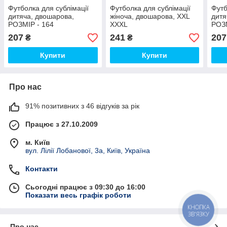
Футболка для сублімації
Футболка для сублімації
Футб
дитяча, двошарова,
жіноча, двошарова, XXL
дитя
РОЗМІР - 164
XXXL
РОЗМ
207
241
207
₴
₴
Купити
Купити
Про нас
91% позитивних з 46 відгуків за рік
Працює з 27.10.2009
м. Київ
вул. Лілії Лобанової, 3а, Київ, Україна
Контакти
Сьогодні працює з 09:30 до 16:00
Показати весь графік роботи
КНОПКА
ЗВ'ЯЗКУ
Про нас