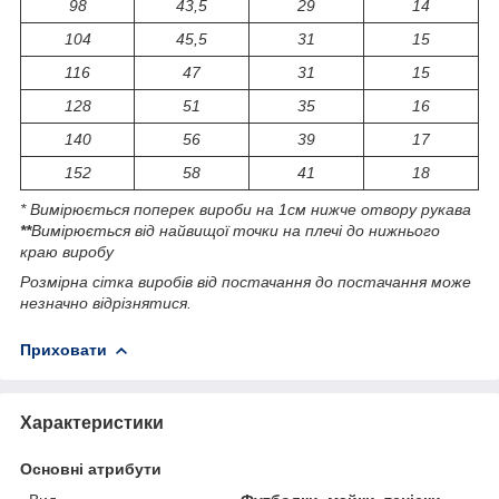
98
43,5
29
14
104
45,5
31
15
116
47
31
15
128
51
35
16
140
56
39
17
152
58
41
18
* Вимірюється поперек вироби на 1см нижче отвору рукава
**
Вимірюється від найвищої точки на плечі до нижнього
краю виробу
Розмірна сітка виробів від постачання до постачання може
незначно відрізнятися.
Приховати
Характеристики
Основні атрибути