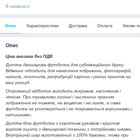
В наявності
Опис
Характеристики
Доставка
Оплата
Умови п
Опис
Ціна вказана без ПДВ
Дитяча двошарова футболка для сублімаційного друку.
Відмінно підходить для нанесення зображень, фотографій,
написів, логотипів, репродукцій картин і різних принтів на
ваш розсуд.
Отриманий відбиток виходить яскравим, насиченим і
чітким. При тривалому носінні і численних праннях
зображення не тьмяніє, не вицвітає і не линяє, а сама
футболка не розтягується і не покривається ворсинками і
катишками.
Дитяча біла футболка з коротким рукавом і круглим
вирізом зшита з двошарової тканини з потрійними швами.
Внутрішній шар виготовлений з 100% бавовни, тому при