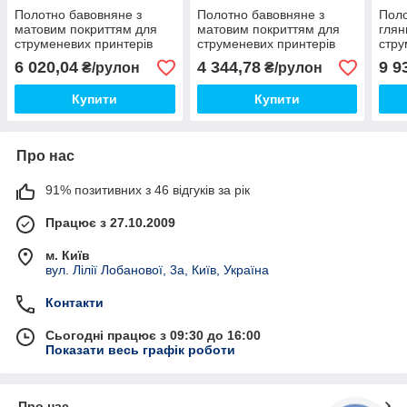
Полотно бавовняне з
Полотно бавовняне з
Поло
матовим покриттям для
матовим покриттям для
глян
струменевих принтерів
струменевих принтерів
стру
350 г/м2, 1270 мм х 18
350 г/м2, 914 мм х 18
360 
6 020,04
4 344,78
9 9
₴/рулон
₴/рулон
метрів
метрів
метр
Купити
Купити
Про нас
91% позитивних з 46 відгуків за рік
Працює з 27.10.2009
м. Київ
вул. Лілії Лобанової, 3а, Київ, Україна
Контакти
Сьогодні працює з 09:30 до 16:00
Показати весь графік роботи
Про нас