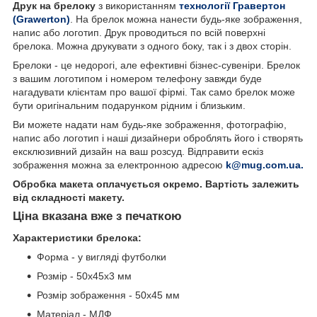
Друк на брелоку
з використанням
технології Гравертон
(Grawerton)
. На брелок можна нанести будь-яке зображення,
напис або логотип. Друк проводиться по всій поверхні
брелока. Можна друкувати з одного боку, так і з двох сторін.
Брелоки - це недорогі, але ефективні бізнес-сувеніри. Брелок
з вашим логотипом і номером телефону завжди буде
нагадувати клієнтам про вашої фірмі. Так само брелок може
бути оригінальним подарунком рідним і близьким.
Ви можете надати нам будь-яке зображення, фотографію,
напис або логотип і наші дизайнери оброблять його і створять
ексклюзивний дизайн на ваш розсуд. Відправити ескіз
зображення можна за електронною адресою
k@mug.com.ua.
Обробка макета оплачується окремо. Вартість залежить
від складності макету.
Ціна вказана вже з печаткою
Характеристики брелока:
Форма - у вигляді футболки
Розмір - 50х45х3 мм
Розмір зображення - 50х45 мм
Матеріал - МДФ