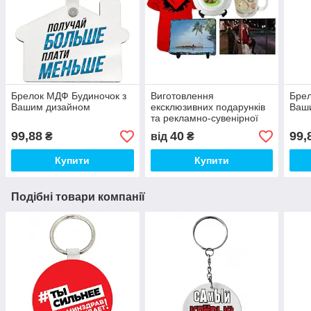
Брелок МДФ Будиночок з
Виготовлення
Бре
Вашим дизайном
ексклюзивних подарунків
Ваш
та рекламно-сувенірної
продукції (друк на чашках,
99,88
40
99,
₴
від
₴
футболках і т. д)
Купити
Купити
Подібні товари компанії