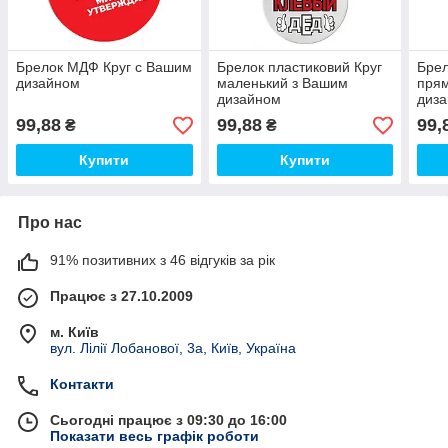
Брелок МДФ Круг с Вашим
Брелок пластиковий Круг
Брел
дизайном
маленький з Вашим
прям
дизайном
диз
99,88
99,88
99,
₴
₴
Купити
Купити
Про нас
91% позитивних з 46 відгуків за рік
Працює з 27.10.2009
м. Київ
вул. Лілії Лобанової, 3а, Київ, Україна
Контакти
Сьогодні працює з 09:30 до 16:00
Показати весь графік роботи