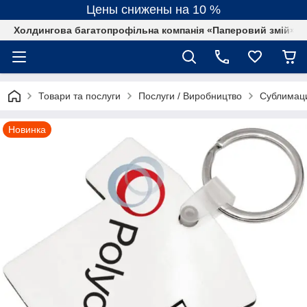
Цены снижены на 10 %
Холдингова багатопрофільна компанія «Паперовий змій»
Товари та послуги
Послуги / Виробництво
Сублимац
Новинка